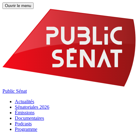
Ouvrir le menu
Public Sénat
Actualités
Sénatoriales 2026
Émissions
Documentaires
Podcasts
Programme