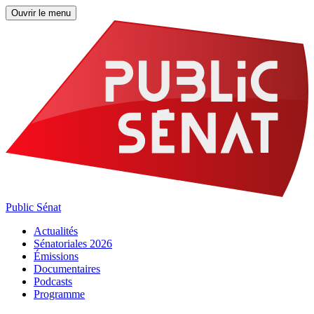
Ouvrir le menu
Public Sénat
Actualités
Sénatoriales 2026
Émissions
Documentaires
Podcasts
Programme