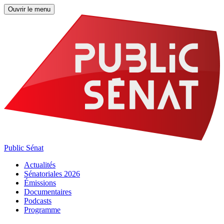
Ouvrir le menu
Public Sénat
Actualités
Sénatoriales 2026
Émissions
Documentaires
Podcasts
Programme