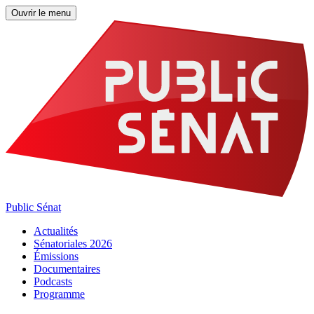
Ouvrir le menu
Public Sénat
Actualités
Sénatoriales 2026
Émissions
Documentaires
Podcasts
Programme