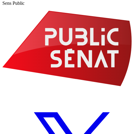
Sens Public