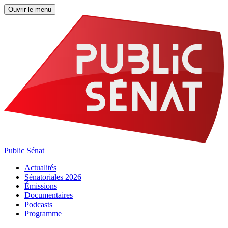
Ouvrir le menu
Public Sénat
Actualités
Sénatoriales 2026
Émissions
Documentaires
Podcasts
Programme