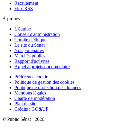
Recrutement
Flux RSS
À propos
L'équipe
Conseil d'administration
Comité d'éthique
Le site du Sénat
Nos partenaires
Marchés publics
Rapport d'activités
Appel à projets documentaire
Préférence cookie
Politique de gestion des cookies
Politique de protection des données
Mentions légales
Charte de modération
Plan du site
Crédits : GO&UP
© Public Sénat - 2026