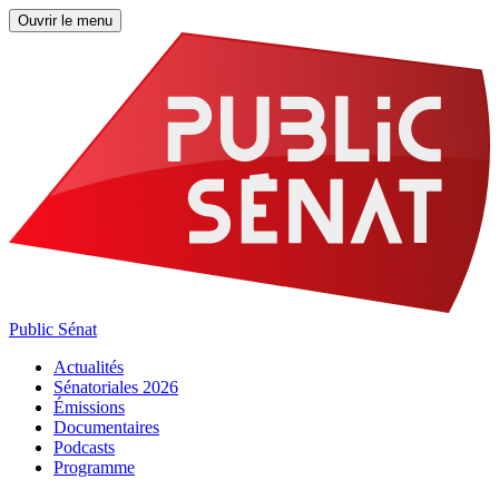
Ouvrir le menu
Public Sénat
Actualités
Sénatoriales 2026
Émissions
Documentaires
Podcasts
Programme