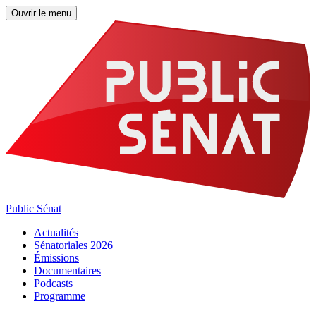
Ouvrir le menu
Public Sénat
Actualités
Sénatoriales 2026
Émissions
Documentaires
Podcasts
Programme