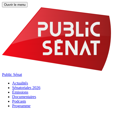
Ouvrir le menu
Public Sénat
Actualités
Sénatoriales 2026
Émissions
Documentaires
Podcasts
Programme