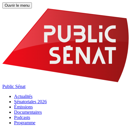
Ouvrir le menu
Public Sénat
Actualités
Sénatoriales 2026
Émissions
Documentaires
Podcasts
Programme