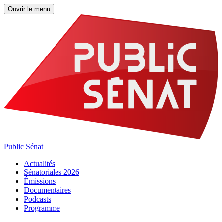
Ouvrir le menu
Public Sénat
Actualités
Sénatoriales 2026
Émissions
Documentaires
Podcasts
Programme