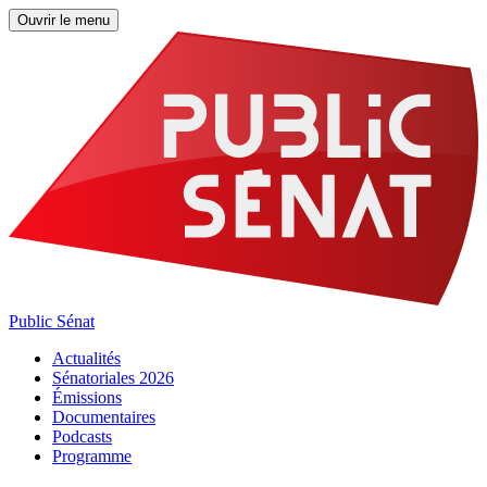
Ouvrir le menu
Public Sénat
Actualités
Sénatoriales 2026
Émissions
Documentaires
Podcasts
Programme