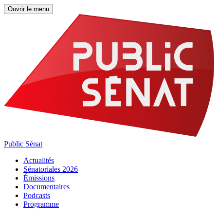
Ouvrir le menu
Public Sénat
Actualités
Sénatoriales 2026
Émissions
Documentaires
Podcasts
Programme