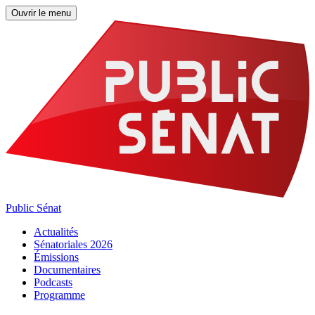
Ouvrir le menu
Public Sénat
Actualités
Sénatoriales 2026
Émissions
Documentaires
Podcasts
Programme