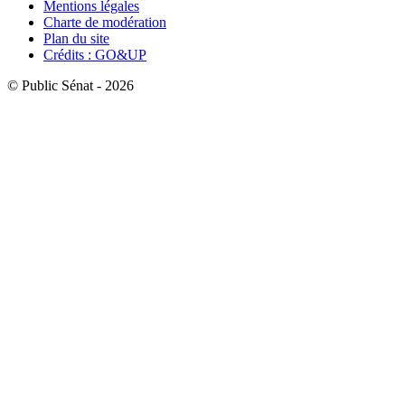
Mentions légales
Charte de modération
Plan du site
Crédits : GO&UP
© Public Sénat - 2026