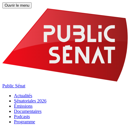
Ouvrir le menu
Public Sénat
Actualités
Sénatoriales 2026
Émissions
Documentaires
Podcasts
Programme