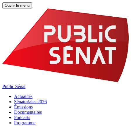
Ouvrir le menu
Public Sénat
Actualités
Sénatoriales 2026
Émissions
Documentaires
Podcasts
Programme