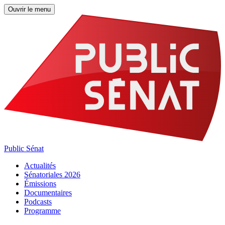
Ouvrir le menu
Public Sénat
Actualités
Sénatoriales 2026
Émissions
Documentaires
Podcasts
Programme