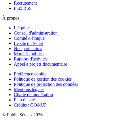
Recrutement
Flux RSS
À propos
L'équipe
Conseil d'administration
Comité d'éthique
Le site du Sénat
Nos partenaires
Marchés publics
Rapport d'activités
Appel à projets documentaire
Préférence cookie
Politique de gestion des cookies
Politique de protection des données
Mentions légales
Charte de modération
Plan du site
Crédits : GO&UP
© Public Sénat - 2026