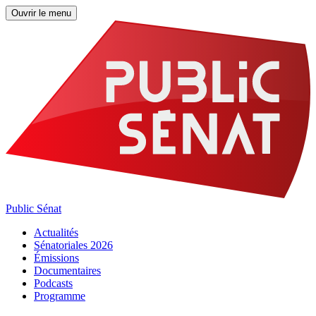
Ouvrir le menu
Public Sénat
Actualités
Sénatoriales 2026
Émissions
Documentaires
Podcasts
Programme