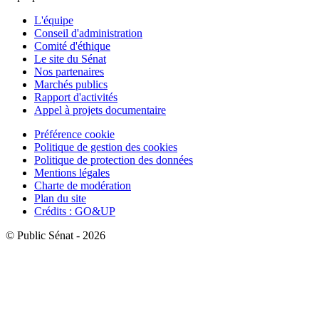
L'équipe
Conseil d'administration
Comité d'éthique
Le site du Sénat
Nos partenaires
Marchés publics
Rapport d'activités
Appel à projets documentaire
Préférence cookie
Politique de gestion des cookies
Politique de protection des données
Mentions légales
Charte de modération
Plan du site
Crédits : GO&UP
© Public Sénat - 2026