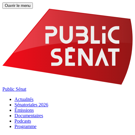
Ouvrir le menu
Public Sénat
Actualités
Sénatoriales 2026
Émissions
Documentaires
Podcasts
Programme