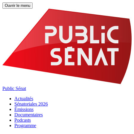
Ouvrir le menu
Public Sénat
Actualités
Sénatoriales 2026
Émissions
Documentaires
Podcasts
Programme