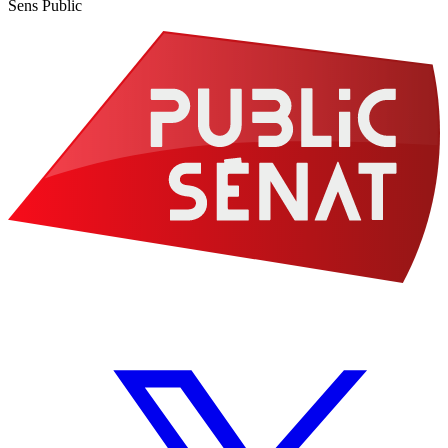
Sens Public