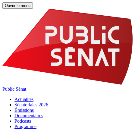
Ouvrir le menu
Public Sénat
Actualités
Sénatoriales 2026
Émissions
Documentaires
Podcasts
Programme