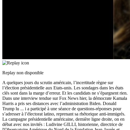
Replay non disponible
A quelques jours du scrutin américain, l’incertitude règne sur
l’élection présidentielle aux Etats-unis. Les sondages dans les états
clés sont dans la marge d’erreur. Et les candidats ne s’épargnent rien.
Dans une interview tendue sur Fox News hier, la démocrate Kamala
Harris a pris ses distances avec l’administration Biden. Donald
Trump lu
...
i a participé à une séance de questions-réponses pour
s’adresser à l’électorat latino, reprenant sa rhétorique anti-immigrés.
La campagne présidentielle américaine, dernière ligne droite, on en
débat avec nos invités : Ludivine GILLI, historienne, directrice de
l'Observatoire Amérique du Nord de la Fondation Jean-Jaurès et