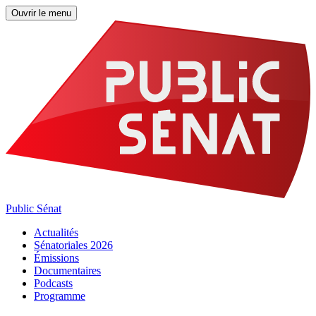
Ouvrir le menu
Public Sénat
Actualités
Sénatoriales 2026
Émissions
Documentaires
Podcasts
Programme