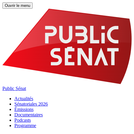
Ouvrir le menu
Public Sénat
Actualités
Sénatoriales 2026
Émissions
Documentaires
Podcasts
Programme