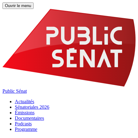
Ouvrir le menu
Public Sénat
Actualités
Sénatoriales 2026
Émissions
Documentaires
Podcasts
Programme