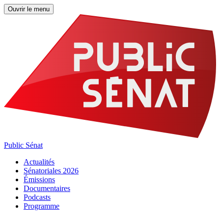
Ouvrir le menu
Public Sénat
Actualités
Sénatoriales 2026
Émissions
Documentaires
Podcasts
Programme