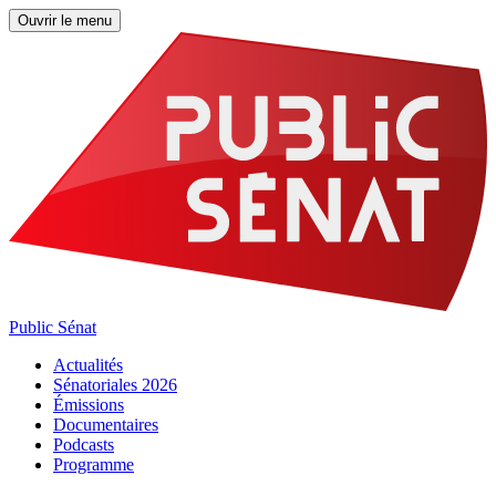
Ouvrir le menu
Public Sénat
Actualités
Sénatoriales 2026
Émissions
Documentaires
Podcasts
Programme