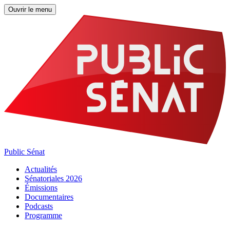
Ouvrir le menu
Public Sénat
Actualités
Sénatoriales 2026
Émissions
Documentaires
Podcasts
Programme