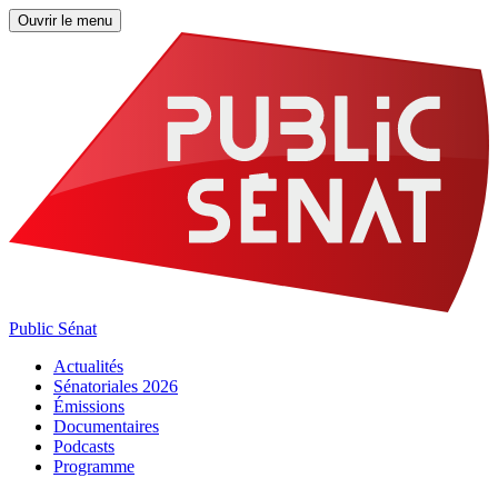
Ouvrir le menu
Public Sénat
Actualités
Sénatoriales 2026
Émissions
Documentaires
Podcasts
Programme