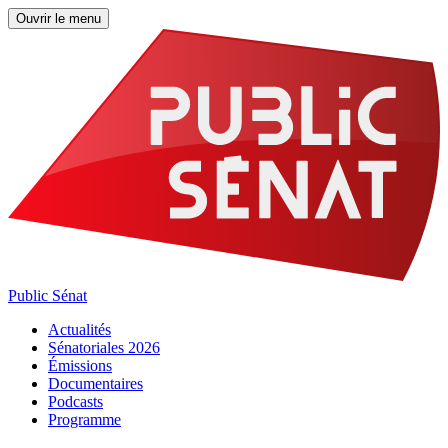
Ouvrir le menu
Public Sénat
Actualités
Sénatoriales 2026
Émissions
Documentaires
Podcasts
Programme