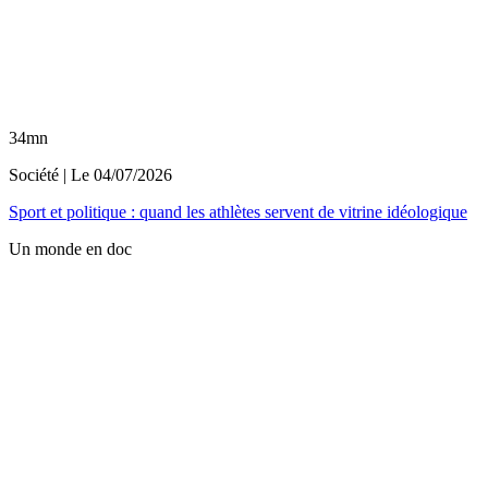
34mn
Société
| Le
04/07/2026
Sport et politique : quand les athlètes servent de vitrine idéologique
Un monde en doc