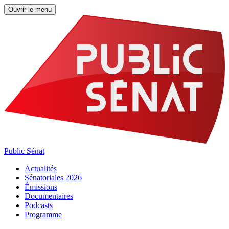
Ouvrir le menu
Public Sénat
Actualités
Sénatoriales 2026
Émissions
Documentaires
Podcasts
Programme