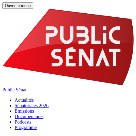
Ouvrir le menu
Public Sénat
Actualités
Sénatoriales 2026
Émissions
Documentaires
Podcasts
Programme