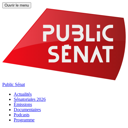
Ouvrir le menu
Public Sénat
Actualités
Sénatoriales 2026
Émissions
Documentaires
Podcasts
Programme