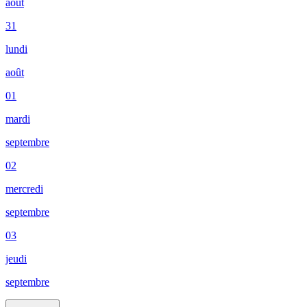
août
31
lundi
août
01
mardi
septembre
02
mercredi
septembre
03
jeudi
septembre