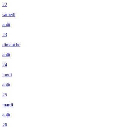
22
samedi
août
23
dimanche
août
24
lundi
août
25
mardi
août
26