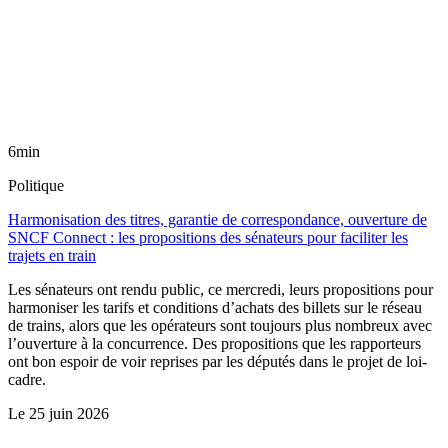
6min
Politique
Harmonisation des titres, garantie de correspondance, ouverture de
SNCF Connect : les propositions des sénateurs pour faciliter les
trajets en train
Les sénateurs ont rendu public, ce mercredi, leurs propositions pour
harmoniser les tarifs et conditions d’achats des billets sur le réseau
de trains, alors que les opérateurs sont toujours plus nombreux avec
l’ouverture à la concurrence. Des propositions que les rapporteurs
ont bon espoir de voir reprises par les députés dans le projet de loi-
cadre.
Le
25 juin 2026