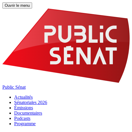
Ouvrir le menu
Public Sénat
Actualités
Sénatoriales 2026
Émissions
Documentaires
Podcasts
Programme