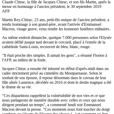
Claude Chirac, la fille de Jacques Chirac, et son fils Martin, après la
messe en hommage à l'ancien président, le 30 septembre 2019
AFP
Martin Rey-Chirac, 23 ans, petit-fils unique de l'ancien président, a
rendu hommage à son grand-père, avant l'arrivée d'Emmanuel
Macron, visage grave, venu rendre les honneurs funèbres militaires.
Au même endroit dimanche, quelque 7.000 personnes selon l'Elysée
avaient défilé jusque tard devant le cercueil, placé à l'entrée de la
cathédrale Saint-Louis, recouvert de bleu, blanc, rouge.
"Il était proche des simples. Il aimait les gens", a résumé Florien à
l'AFP, au milieu de la foule.
Jacques Chirac a ensuite été inhumé en début d'après-midi dans un
cadre strictement privé au cimetière du Montparnasse. Selon le
souhait de son épouse, il repose désormais dans le caveau de leur
fille aînée Laurence, décédée en 2016 et dont le destin tragique a été
le drame de sa vie.
"Ces disparitions rappellent la vulnérabilité de nos vies et ce que
nous partageons de manière durable avec celles et ceux qui nous
dirigent pendant un temps", a commenté lundi soir Emmanuel
Macron devant la presse. "Ces moments nous font toucher du doigt
combien on s'écarte de l'écume des choses (...) et comment un lien