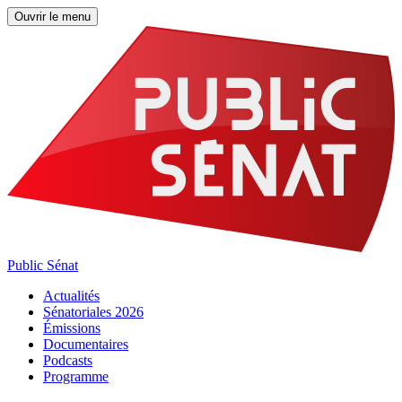
Ouvrir le menu
Public Sénat
Actualités
Sénatoriales 2026
Émissions
Documentaires
Podcasts
Programme