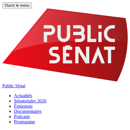
Ouvrir le menu
Public Sénat
Actualités
Sénatoriales 2026
Émissions
Documentaires
Podcasts
Programme