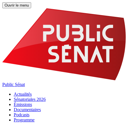
Ouvrir le menu
Public Sénat
Actualités
Sénatoriales 2026
Émissions
Documentaires
Podcasts
Programme