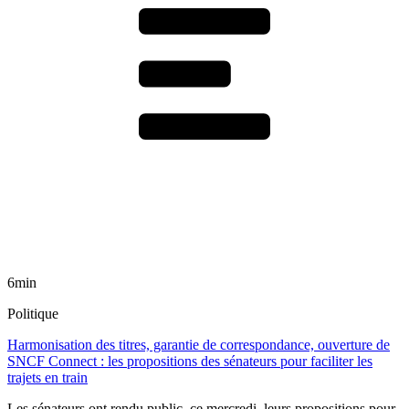
6min
Politique
Harmonisation des titres, garantie de correspondance, ouverture de
SNCF Connect : les propositions des sénateurs pour faciliter les
trajets en train
Les sénateurs ont rendu public, ce mercredi, leurs propositions pour