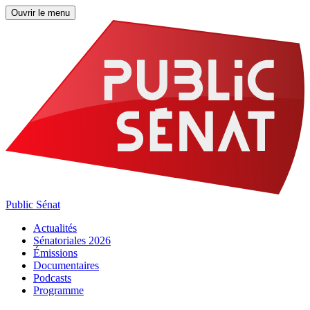
Ouvrir le menu
Public Sénat
Actualités
Sénatoriales 2026
Émissions
Documentaires
Podcasts
Programme