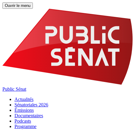
Ouvrir le menu
Public Sénat
Actualités
Sénatoriales 2026
Émissions
Documentaires
Podcasts
Programme