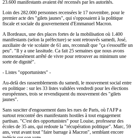
23.600 manifestants avaient été recensés par les autorités.
Loin des 282.000 personnes recensées le 17 novembre, pour le
premier acte des "gilets jaunes", qui s'opposaient à la politique
fiscale et sociale du gouvernement d'Emmanuel Macron.
A Bordeaux, une des places fortes de la mobilisation où 1.400
manifestants (selon la préfecture) se sont retrouvés samedi, José,
auxiliaire de vie scolaire de 61 ans, reconnaît que "ça s'essouffle un
peu". "Il y a une lassitude. Ca fait 25 semaines que nous avons
momentanément arrêté de vivre pour retrouver au minimum une
sorte de dignité".
- Listes "opportunistes" -
Au-delà des rassemblements du samedi, le mouvement social entre
en politique : sur les 33 listes validées vendredi pour les élections
européennes, trois se revendiquent du mouvement des "gilets
jaunes".
Sans susciter d'engouement dans les rues de Paris, où l'AFP a
surtout rencontré des manifestants hostiles à tout engagement
partisan. "C'est des opportunistes" pour Louise, professeur des
écoles de 35 ans, qui redoute la "récupération politique". Marc, 59
ans, veut avant tout "faire barrage à Macron", semblant encore
indécis sur son vote.