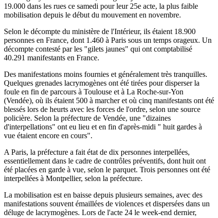
19.000 dans les rues ce samedi pour leur 25e acte, la plus faible
mobilisation depuis le début du mouvement en novembre.
Selon le décompte du ministère de l'Intérieur, ils étaient 18.900
personnes en France, dont 1.460 à Paris sous un temps orageux. Un
décompte contesté par les "gilets jaunes" qui ont comptabilisé
40.291 manifestants en France.
Des manifestations moins fournies et généralement très tranquilles.
Quelques grenades lacrymogènes ont été tirées pour disperser la
foule en fin de parcours à Toulouse et à La Roche-sur-Yon
(Vendée), où ils étaient 500 à marcher et où cinq manifestants ont été
blessés lors de heurts avec les forces de l'ordre, selon une source
policière. Selon la préfecture de Vendée, une "dizaines
d'interpellations" ont eu lieu et en fin d'après-midi " huit gardes à
vue étaient encore en cours".
A Paris, la préfecture a fait état de dix personnes interpellées,
essentiellement dans le cadre de contrôles préventifs, dont huit ont
été placées en garde à vue, selon le parquet. Trois personnes ont été
interpellées à Montpellier, selon la préfecture.
La mobilisation est en baisse depuis plusieurs semaines, avec des
manifestations souvent émaillées de violences et dispersées dans un
déluge de lacrymogènes. Lors de l'acte 24 le week-end dernier,