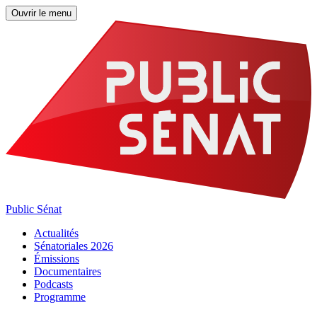
Ouvrir le menu
Public Sénat
Actualités
Sénatoriales 2026
Émissions
Documentaires
Podcasts
Programme