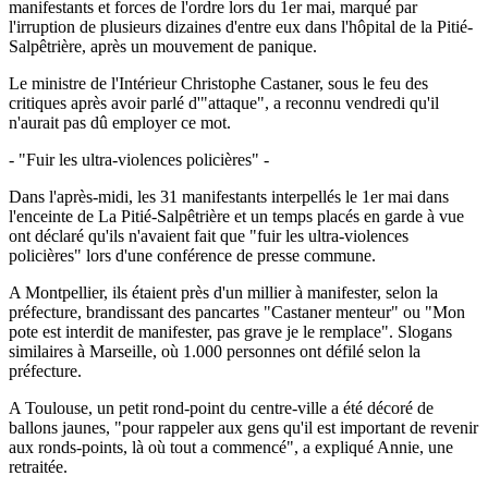
manifestants et forces de l'ordre lors du 1er mai, marqué par
l'irruption de plusieurs dizaines d'entre eux dans l'hôpital de la Pitié-
Salpêtrière, après un mouvement de panique.
Le ministre de l'Intérieur Christophe Castaner, sous le feu des
critiques après avoir parlé d'"attaque", a reconnu vendredi qu'il
n'aurait pas dû employer ce mot.
- "Fuir les ultra-violences policières" -
Dans l'après-midi, les 31 manifestants interpellés le 1er mai dans
l'enceinte de La Pitié-Salpêtrière et un temps placés en garde à vue
ont déclaré qu'ils n'avaient fait que "fuir les ultra-violences
policières" lors d'une conférence de presse commune.
A Montpellier, ils étaient près d'un millier à manifester, selon la
préfecture, brandissant des pancartes "Castaner menteur" ou "Mon
pote est interdit de manifester, pas grave je le remplace". Slogans
similaires à Marseille, où 1.000 personnes ont défilé selon la
préfecture.
A Toulouse, un petit rond-point du centre-ville a été décoré de
ballons jaunes, "pour rappeler aux gens qu'il est important de revenir
aux ronds-points, là où tout a commencé", a expliqué Annie, une
retraitée.