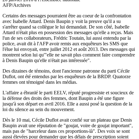
AFP/Archives
Certains des messages pourraient être au coeur de la confrontation
avec Isabelle Attard. Denis Baupin y voit la preuve qu'il a su
s'arrêter quand sa collègue le lui demandait. De son côté, Isabelle
Attard n'était plus en possession des messages qu'elle a reçus. Mais
l'un de ses collaborateurs, Frédric Toutain, lui aussi entendu par la
police, avait dit à l'AFP avoir remis aux enquêteurs les SMS que
l'élue lui envoyait, entre juillet 2012 et août 2013. Des messages qui
montrent selon lui qu'"elle ne savait plus comment faire comprendre
à Denis Baupin qu'elle n'était pas intéressée".
Des dizaines de témoins, dont l'ancienne patronne du parti Cécile
Duflot, ont été entendus par les enquêteurs de la BRDP. Quatorze
femmes ont témoigné dans les médias.
L'affaire a ébranlé le parti EELV, réputé progressiste et soucieux de
la défense des droits des femmes, dont Baupin a été une figure
jusqu'à son départ en avril 2016. Elle a aussi posé la question de la
loi du silence au sein du mouvement.
Dès le 10 mai, Cécile Duflot avait confié sur un plateau que Denis
Baupin avait une réputation de "goujat, voire de goujat important",
mais pas de "harceleur dans ces proportions-là". Des voix se sont
aussi élevées pour demander que les délais de prescription soient