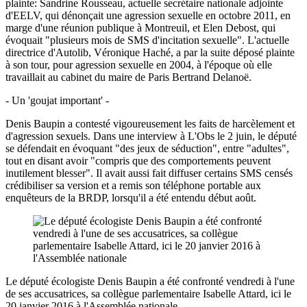
plainte: Sandrine Rousseau, actuelle secrétaire nationale adjointe
d'EELV, qui dénonçait une agression sexuelle en octobre 2011, en
marge d'une réunion publique à Montreuil, et Elen Debost, qui
évoquait "plusieurs mois de SMS d'incitation sexuelle". L'actuelle
directrice d'Autolib, Véronique Haché, a par la suite déposé plainte
à son tour, pour agression sexuelle en 2004, à l'époque où elle
travaillait au cabinet du maire de Paris Bertrand Delanoë.
- Un 'goujat important' -
Denis Baupin a contesté vigoureusement les faits de harcèlement et
d'agression sexuels. Dans une interview à L'Obs le 2 juin, le député
se défendait en évoquant "des jeux de séduction", entre "adultes",
tout en disant avoir "compris que des comportements peuvent
inutilement blesser". Il avait aussi fait diffuser certains SMS censés
crédibiliser sa version et a remis son téléphone portable aux
enquêteurs de la BRDP, lorsqu'il a été entendu début août.
Le député écologiste Denis Baupin a été confronté vendredi à l'une
de ses accusatrices, sa collègue parlementaire Isabelle Attard, ici le
20 janvier 2016 à l'Assemblée nationale