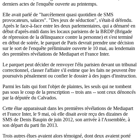
derniers actes de l'enquête ouverte au printemps.
Elle avait parlé de "harcèlement quasi quotidien de SMS
provocateurs, salaces". "Des jeux de séduction", s'était-il défendu.
Après le face-à-face entre les deux parlementaires, qui a démarré en
début d'après-midi dans les locaux parisiens de la BRDP (Brigade
de répression de la délinquance contre la personne) et s'est terminé
en début de soirée, le parquet de Paris devrait prendre une décision
sur le sort de l'enquête préliminaire ouverte le 10 mai, au lendemain
des premières révélations de Mediapart et France Inter.
Le parquet peut décider de renvoyer l'élu parisien devant un tribunal
correctionnel, classer l'affaire s'il estime que les faits ne peuvent être
poursuivis pénalement ou confier le dossier à des juges d'instruction.
Parmi les faits qui font l'objet de plaintes, les seuls qui ne tombent
pas sous le coup de la prescription -- trois ans -- sont ceux dénoncés
par la députée du Calvados.
Cette élue apparaissait dans les premières révélations de Mediapart
et France Inter, le 9 mai, où elle disait avoir reçu des dizaines de
SMS de Denis Baupin de juin 2012, son arrivée à l'Assemblée, à
son départ du parti fin 2013.
Trois autres élues avaient alors témoigné, dont deux avaient porté