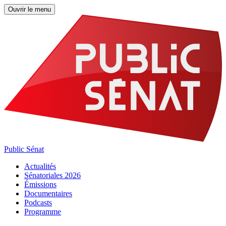
Ouvrir le menu
Public Sénat
Actualités
Sénatoriales 2026
Émissions
Documentaires
Podcasts
Programme