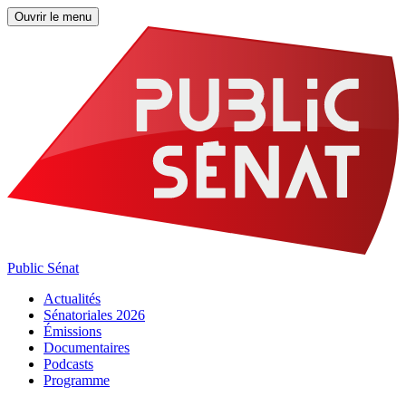
Ouvrir le menu
Public Sénat
Actualités
Sénatoriales 2026
Émissions
Documentaires
Podcasts
Programme