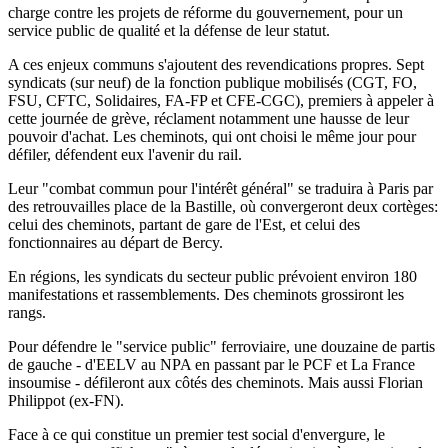
charge contre les projets de réforme du gouvernement, pour un
service public de qualité et la défense de leur statut.
A ces enjeux communs s'ajoutent des revendications propres. Sept
syndicats (sur neuf) de la fonction publique mobilisés (CGT, FO,
FSU, CFTC, Solidaires, FA-FP et CFE-CGC), premiers à appeler à
cette journée de grève, réclament notamment une hausse de leur
pouvoir d'achat. Les cheminots, qui ont choisi le même jour pour
défiler, défendent eux l'avenir du rail.
Leur "combat commun pour l'intérêt général" se traduira à Paris par
des retrouvailles place de la Bastille, où convergeront deux cortèges:
celui des cheminots, partant de gare de l'Est, et celui des
fonctionnaires au départ de Bercy.
En régions, les syndicats du secteur public prévoient environ 180
manifestations et rassemblements. Des cheminots grossiront les
rangs.
Pour défendre le "service public" ferroviaire, une douzaine de partis
de gauche - d'EELV au NPA en passant par le PCF et La France
insoumise - défileront aux côtés des cheminots. Mais aussi Florian
Philippot (ex-FN).
Face à ce qui constitue un premier test social d'envergure, le