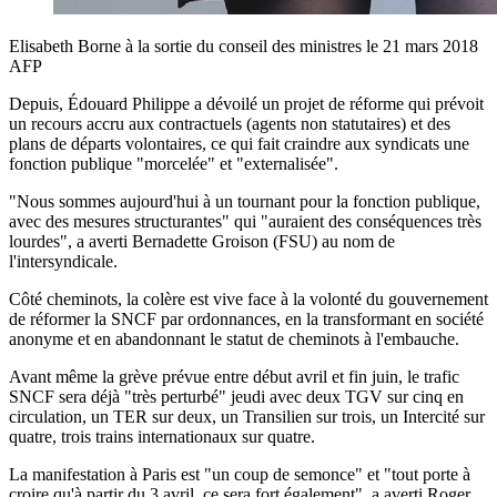
Elisabeth Borne à la sortie du conseil des ministres le 21 mars 2018
AFP
Depuis, Édouard Philippe a dévoilé un projet de réforme qui prévoit
un recours accru aux contractuels (agents non statutaires) et des
plans de départs volontaires, ce qui fait craindre aux syndicats une
fonction publique "morcelée" et "externalisée".
"Nous sommes aujourd'hui à un tournant pour la fonction publique,
avec des mesures structurantes" qui "auraient des conséquences très
lourdes", a averti Bernadette Groison (FSU) au nom de
l'intersyndicale.
Côté cheminots, la colère est vive face à la volonté du gouvernement
de réformer la SNCF par ordonnances, en la transformant en société
anonyme et en abandonnant le statut de cheminots à l'embauche.
Avant même la grève prévue entre début avril et fin juin, le trafic
SNCF sera déjà "très perturbé" jeudi avec deux TGV sur cinq en
circulation, un TER sur deux, un Transilien sur trois, un Intercité sur
quatre, trois trains internationaux sur quatre.
La manifestation à Paris est "un coup de semonce" et "tout porte à
croire qu'à partir du 3 avril, ce sera fort également", a averti Roger