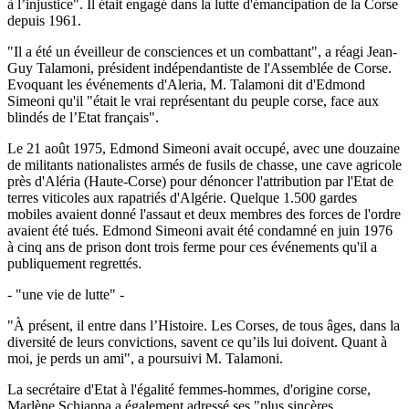
à l’injustice". Il était engagé dans la lutte d'émancipation de la Corse
depuis 1961.
"Il a été un éveilleur de consciences et un combattant", a réagi Jean-
Guy Talamoni, président indépendantiste de l'Assemblée de Corse.
Evoquant les événements d'Aleria, M. Talamoni dit d'Edmond
Simeoni qu'il "était le vrai représentant du peuple corse, face aux
blindés de l’Etat français".
Le 21 août 1975, Edmond Simeoni avait occupé, avec une douzaine
de militants nationalistes armés de fusils de chasse, une cave agricole
près d'Aléria (Haute-Corse) pour dénoncer l'attribution par l'Etat de
terres viticoles aux rapatriés d'Algérie. Quelque 1.500 gardes
mobiles avaient donné l'assaut et deux membres des forces de l'ordre
avaient été tués. Edmond Simeoni avait été condamné en juin 1976
à cinq ans de prison dont trois ferme pour ces événements qu'il a
publiquement regrettés.
- "une vie de lutte" -
"À présent, il entre dans l’Histoire. Les Corses, de tous âges, dans la
diversité de leurs convictions, savent ce qu’ils lui doivent. Quant à
moi, je perds un ami", a poursuivi M. Talamoni.
La secrétaire d'Etat à l'égalité femmes-hommes, d'origine corse,
Marlène Schiappa a également adressé ses "plus sincères