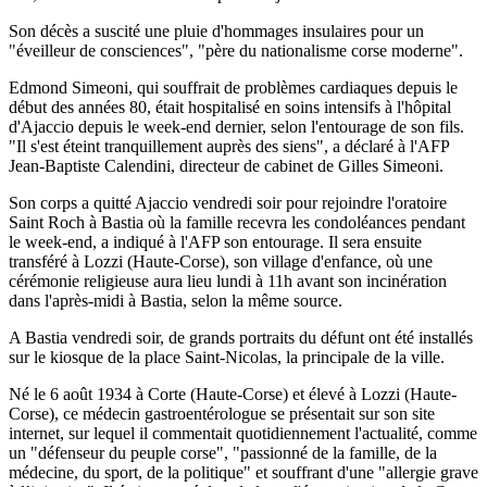
Son décès a suscité une pluie d'hommages insulaires pour un
"éveilleur de consciences", "père du nationalisme corse moderne".
Edmond Simeoni, qui souffrait de problèmes cardiaques depuis le
début des années 80, était hospitalisé en soins intensifs à l'hôpital
d'Ajaccio depuis le week-end dernier, selon l'entourage de son fils.
"Il s'est éteint tranquillement auprès des siens", a déclaré à l'AFP
Jean-Baptiste Calendini, directeur de cabinet de Gilles Simeoni.
Son corps a quitté Ajaccio vendredi soir pour rejoindre l'oratoire
Saint Roch à Bastia où la famille recevra les condoléances pendant
le week-end, a indiqué à l'AFP son entourage. Il sera ensuite
transféré à Lozzi (Haute-Corse), son village d'enfance, où une
cérémonie religieuse aura lieu lundi à 11h avant son incinération
dans l'après-midi à Bastia, selon la même source.
A Bastia vendredi soir, de grands portraits du défunt ont été installés
sur le kiosque de la place Saint-Nicolas, la principale de la ville.
Né le 6 août 1934 à Corte (Haute-Corse) et élevé à Lozzi (Haute-
Corse), ce médecin gastroentérologue se présentait sur son site
internet, sur lequel il commentait quotidiennement l'actualité, comme
un "défenseur du peuple corse", "passionné de la famille, de la
médecine, du sport, de la politique" et souffrant d'une "allergie grave