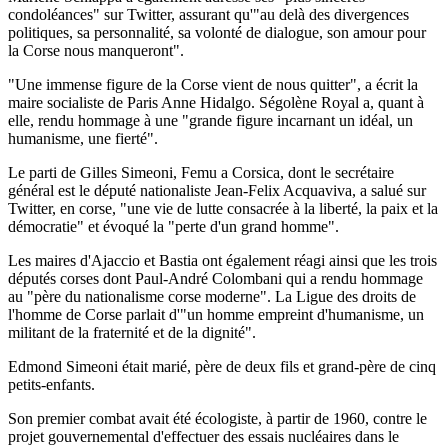
condoléances" sur Twitter, assurant qu'"au delà des divergences
politiques, sa personnalité, sa volonté de dialogue, son amour pour
la Corse nous manqueront".
"Une immense figure de la Corse vient de nous quitter", a écrit la
maire socialiste de Paris Anne Hidalgo. Ségolène Royal a, quant à
elle, rendu hommage à une "grande figure incarnant un idéal, un
humanisme, une fierté".
Le parti de Gilles Simeoni, Femu a Corsica, dont le secrétaire
général est le député nationaliste Jean-Felix Acquaviva, a salué sur
Twitter, en corse, "une vie de lutte consacrée à la liberté, la paix et la
démocratie" et évoqué la "perte d'un grand homme".
Les maires d'Ajaccio et Bastia ont également réagi ainsi que les trois
députés corses dont Paul-André Colombani qui a rendu hommage
au "père du nationalisme corse moderne". La Ligue des droits de
l'homme de Corse parlait d'"un homme empreint d'humanisme, un
militant de la fraternité et de la dignité".
Edmond Simeoni était marié, père de deux fils et grand-père de cinq
petits-enfants.
Son premier combat avait été écologiste, à partir de 1960, contre le
projet gouvernemental d'effectuer des essais nucléaires dans le