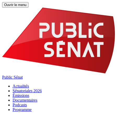
Ouvrir le menu
Public Sénat
Actualités
Sénatoriales 2026
Émissions
Documentaires
Podcasts
Programme