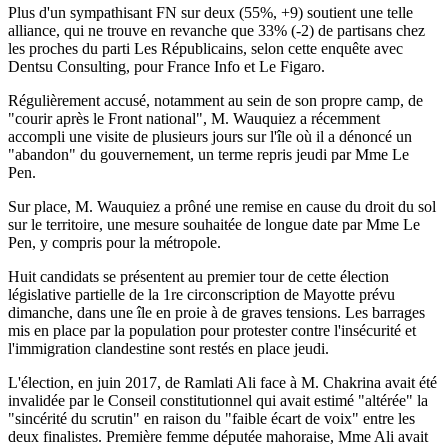
Plus d'un sympathisant FN sur deux (55%, +9) soutient une telle
alliance, qui ne trouve en revanche que 33% (-2) de partisans chez
les proches du parti Les Républicains, selon cette enquête avec
Dentsu Consulting, pour France Info et Le Figaro.
Régulièrement accusé, notamment au sein de son propre camp, de
"courir après le Front national", M. Wauquiez a récemment
accompli une visite de plusieurs jours sur l'île où il a dénoncé un
"abandon" du gouvernement, un terme repris jeudi par Mme Le
Pen.
Sur place, M. Wauquiez a prôné une remise en cause du droit du sol
sur le territoire, une mesure souhaitée de longue date par Mme Le
Pen, y compris pour la métropole.
Huit candidats se présentent au premier tour de cette élection
législative partielle de la 1re circonscription de Mayotte prévu
dimanche, dans une île en proie à de graves tensions. Les barrages
mis en place par la population pour protester contre l'insécurité et
l'immigration clandestine sont restés en place jeudi.
L'élection, en juin 2017, de Ramlati Ali face à M. Chakrina avait été
invalidée par le Conseil constitutionnel qui avait estimé "altérée" la
"sincérité du scrutin" en raison du "faible écart de voix" entre les
deux finalistes. Première femme députée mahoraise, Mme Ali avait