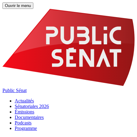
Ouvrir le menu
Public Sénat
Actualités
Sénatoriales 2026
Émissions
Documentaires
Podcasts
Programme