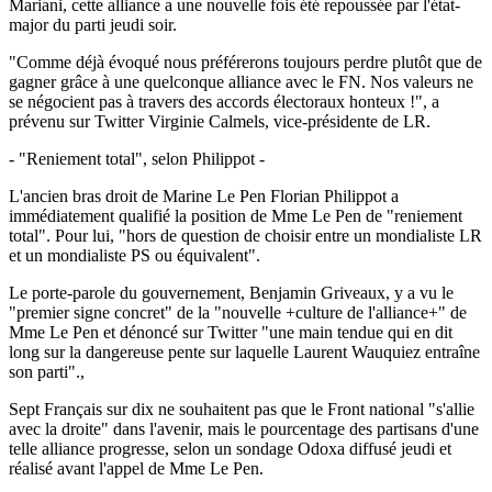
Mariani, cette alliance a une nouvelle fois été repoussée par l'état-
major du parti jeudi soir.
"Comme déjà évoqué nous préférerons toujours perdre plutôt que de
gagner grâce à une quelconque alliance avec le FN. Nos valeurs ne
se négocient pas à travers des accords électoraux honteux !", a
prévenu sur Twitter Virginie Calmels, vice-présidente de LR.
- "Reniement total", selon Philippot -
L'ancien bras droit de Marine Le Pen Florian Philippot a
immédiatement qualifié la position de Mme Le Pen de "reniement
total". Pour lui, "hors de question de choisir entre un mondialiste LR
et un mondialiste PS ou équivalent".
Le porte-parole du gouvernement, Benjamin Griveaux, y a vu le
"premier signe concret" de la "nouvelle +culture de l'alliance+" de
Mme Le Pen et dénoncé sur Twitter "une main tendue qui en dit
long sur la dangereuse pente sur laquelle Laurent Wauquiez entraîne
son parti".,
Sept Français sur dix ne souhaitent pas que le Front national "s'allie
avec la droite" dans l'avenir, mais le pourcentage des partisans d'une
telle alliance progresse, selon un sondage Odoxa diffusé jeudi et
réalisé avant l'appel de Mme Le Pen.