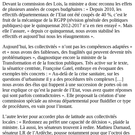
Devant la commission des Lois, la ministre a donc reconnu les effets
de plusieurs années de coupes budgétaires : « Depuis 2010, les
effectifs départementaux de l’Etat ont été coupés de 40 %, c’est le
fruit de la mécanique de la RGPP (révision générale des politiques
publiques) que le quinquennat 2012-2017 n’a en rien enrayé ». Mais
elle l’assure, « depuis ce quinquennat, nous avons stabilisé les
effectifs et aujourd’hui nous les réaugmentons ».
Aujourd’hui, les collectivités « n’ont pas les compétences adaptées »
et « nous avons des faiblesses, des fragilités qui peuvent devenir très
problématiques », diagnostique encore la ministre de la
Transformation et de la fonction publiques. Très active sur le texte,
la sénatrice centriste, Françoise Gatel, embraye en évoquant des
exemples très concrets : « Au-delà de la crise sanitaire, sur les
questions d’urbanisme il y a des procédures très complexes […]
nous avons des élus qui frappent à une succession de portes où on
leur explique ce qu’est la parole de l’Etat, vous avez quatre réponses
qui sont parfois contradictoires ». Elle proposait la création d’une
commission spéciale au niveau départemental pour fluidifier ce type
de procédures, en vain pour l’instant.
L’autre levier pour accorder plus de latitude aux collectivités
locales : « Redonnez au préfet une capacité de décision », plaide la
ministre. Là aussi, les sénateurs trouvent à redire. Mathieu Darnaud,
sénateur LR de l’Ardèche, pousse notamment pour que l’octroi des