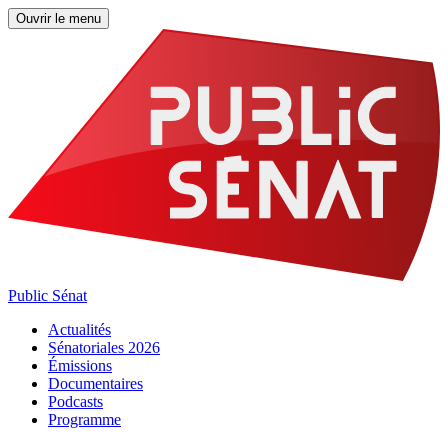
Ouvrir le menu
Public Sénat
Actualités
Sénatoriales 2026
Émissions
Documentaires
Podcasts
Programme