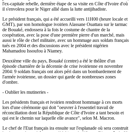
l'ex-capitale rebelle, dernière étape de sa visite en Côte d'Ivoire d'où
il s'envolera pour le Niger allié dans la lutte antijihadiste.
Le président français, qui a été accueilli vers 11H00 (heure locale et
GMT), par son homologue ivoirien Alassane Ouattara sur le tarmac
de Bouaké, endossera à la fois le costume de chantre de la
coopération, avec la pose d'une première pierre d'un marché, mais
aussi le rôle de chef militaire, avec un hommage aux soldats français
tués en 2004 et des discussions avec le président nigérien
Mahamadou Issoufou à Niamey.
Deuxième ville du pays, Bouaké (centre) a été le théâtre d'un
épisode charnière de la décennie de crise ivoirienne en novembre
2004: 9 soldats français ont alors péri dans un bombardement de
l'armée ivoirienne, un dossier qui garde de nombreuses zones
d'ombre.
- Oublier les mutineries -
Les présidents français et ivoirien rendront hommage à ces morts
lors d'une cérémonie qui doit "oeuvrer à l'essentiel travail de
réconciliation dont la République de Côte d'Ivoire a tant besoin et
qui est le chemin sur laquelle elle avance", selon M. Macron.
Le chef de l'Etat français ira ensuite sur l'esplanade où sera construit