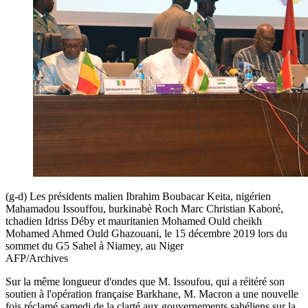
(g-d) Les présidents malien Ibrahim Boubacar Keita, nigérien
Mahamadou Issouffou, burkinabè Roch Marc Christian Kaboré,
tchadien Idriss Déby et mauritanien Mohamed Ould cheikh
Mohamed Ahmed Ould Ghazouani, le 15 décembre 2019 lors du
sommet du G5 Sahel à Niamey, au Niger
AFP/Archives
Sur la même longueur d'ondes que M. Issoufou, qui a réitéré son
soutien à l'opération française Barkhane, M. Macron a une nouvelle
fois réclamé samedi de la clarté aux gouvernements sahéliens sur la