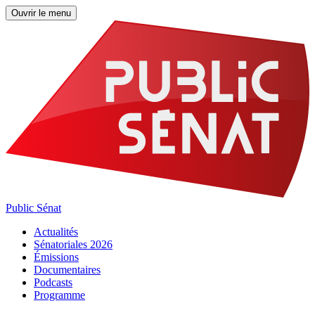
Ouvrir le menu
Public Sénat
Actualités
Sénatoriales 2026
Émissions
Documentaires
Podcasts
Programme