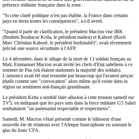
présence militaire française dans la zone.
"Si cette clarté politique n’est pas établie, la France dans certains
pays en tirera toutes les conséquences", a-t-il averti.
"Quand il parle de clarification, le président Macron vise IBK
(Ibrahim Boubacar Keïta, le président malien) et Kaboré (Roch
Marc Christian Kaboré, le président burkinabè)", avait récemment
précisé une source sécuritaire à l'AFP.
Le 4 décembre, dans le sillage de la mort de 13 soldats français au
Mali, Emmanuel Macron avait invité les chefs d'Etat sahéliens à ce
sommet de Pau (où étaient stationnés la majorité des soldats).
L'annonce avait été mal ressentie par beaucoup qui l'avaient perçue
plutôt comme une "convocation" alors même qu'il existe dans la
région un sentiment anti-français grandissant.
Le président Keïta a semblé faire allusion à cette tension samedi sur
TV5, en indiquant que les pays unis dans la force militaire G5 Sahel
souhaitaient "un partenariat respectable et respectueux".
Samedi, M. Macron s'était présenté comme le bâtisseur d'une
nouvelle ère de relations avec l'Afrique francophone en sonnant le
glas du franc CFA.