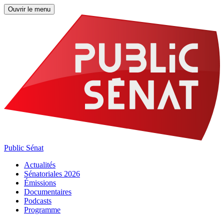
Ouvrir le menu
Public Sénat
Actualités
Sénatoriales 2026
Émissions
Documentaires
Podcasts
Programme