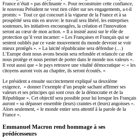
France n’était « pas déclinante ». Pour reconstruire cette confiance,
le nouveau Président ne veut rien céder sur ses engagements, a-t-il
promis: « Tout ce qui concourt à la vigueur de la France et à sa
prospérité sera mis en œuvre: le travail sera libéré, les entreprises
soutenues, les initiatives encouragées, la création et l'innovation
seront au cœur de mon action. » Il a insisté aussi sur le rôle de
protection qu’il veut incarner: « Les Françaises et Français qui se
sentent oubliés par ce vaste mouvement du monde devront se voir
mieux protégés ». « La laïcité républicaine sera défendue (…)
L’Europe dont nous avons besoin sera refondée et relancée car elle
nous protège et nous permet de porter dans le monde nos valeurs ».
Il veut aussi que « le pays retrouve une vitalité démocratique »: « les
citoyens auront voix au chapitre, ils seront écoutés. »
Le président a ensuite succinctement expliqué sa deuxième
exigence, « donner l’exemple d’un peuple sachant affirmer ses
valeurs et ses principes qui sont ceux de la démocratie et de la
République ». Cet objectif sera possible pour lui lorsque les Français
auront « su dépasser ensemble (leurs) craintes et (leurs) angoisses ».
Alors seulement, « le monde entier sera attentif à la parole de la
France ».
Emmanuel Macron rend hommage à ses
prédécesseurs