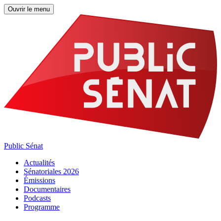
Ouvrir le menu
Public Sénat
Actualités
Sénatoriales 2026
Émissions
Documentaires
Podcasts
Programme