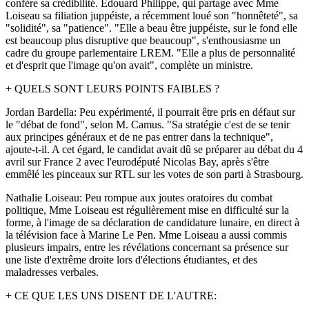
confère sa crédibilité. Edouard Philippe, qui partage avec Mme
Loiseau sa filiation juppéiste, a récemment loué son "honnêteté", sa
"solidité", sa "patience". "Elle a beau être juppéiste, sur le fond elle
est beaucoup plus disruptive que beaucoup", s'enthousiasme un
cadre du groupe parlementaire LREM. "Elle a plus de personnalité
et d'esprit que l'image qu'on avait", complète un ministre.
+ QUELS SONT LEURS POINTS FAIBLES ?
Jordan Bardella: Peu expérimenté, il pourrait être pris en défaut sur
le "débat de fond", selon M. Camus. "Sa stratégie c'est de se tenir
aux principes généraux et de ne pas entrer dans la technique",
ajoute-t-il. A cet égard, le candidat avait dû se préparer au débat du 4
avril sur France 2 avec l'eurodéputé Nicolas Bay, après s'être
emmêlé les pinceaux sur RTL sur les votes de son parti à Strasbourg.
Nathalie Loiseau: Peu rompue aux joutes oratoires du combat
politique, Mme Loiseau est régulièrement mise en difficulté sur la
forme, à l'image de sa déclaration de candidature lunaire, en direct à
la télévision face à Marine Le Pen. Mme Loiseau a aussi commis
plusieurs impairs, entre les révélations concernant sa présence sur
une liste d'extrême droite lors d'élections étudiantes, et des
maladresses verbales.
+ CE QUE LES UNS DISENT DE L'AUTRE: