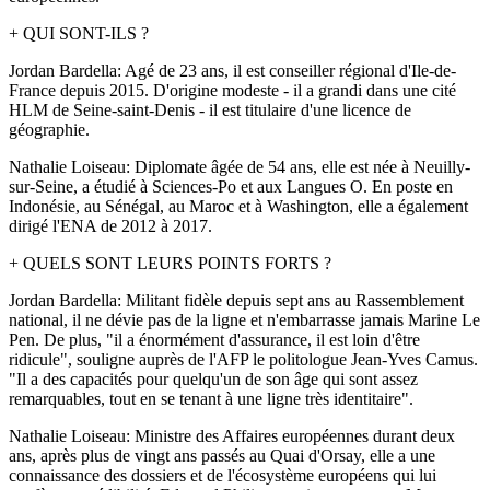
+ QUI SONT-ILS ?
Jordan Bardella: Agé de 23 ans, il est conseiller régional d'Ile-de-
France depuis 2015. D'origine modeste - il a grandi dans une cité
HLM de Seine-saint-Denis - il est titulaire d'une licence de
géographie.
Nathalie Loiseau: Diplomate âgée de 54 ans, elle est née à Neuilly-
sur-Seine, a étudié à Sciences-Po et aux Langues O. En poste en
Indonésie, au Sénégal, au Maroc et à Washington, elle a également
dirigé l'ENA de 2012 à 2017.
+ QUELS SONT LEURS POINTS FORTS ?
Jordan Bardella: Militant fidèle depuis sept ans au Rassemblement
national, il ne dévie pas de la ligne et n'embarrasse jamais Marine Le
Pen. De plus, "il a énormément d'assurance, il est loin d'être
ridicule", souligne auprès de l'AFP le politologue Jean-Yves Camus.
"Il a des capacités pour quelqu'un de son âge qui sont assez
remarquables, tout en se tenant à une ligne très identitaire".
Nathalie Loiseau: Ministre des Affaires européennes durant deux
ans, après plus de vingt ans passés au Quai d'Orsay, elle a une
connaissance des dossiers et de l'écosystème européens qui lui