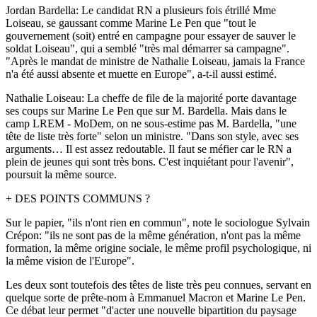
Jordan Bardella: Le candidat RN a plusieurs fois étrillé Mme
Loiseau, se gaussant comme Marine Le Pen que "tout le
gouvernement (soit) entré en campagne pour essayer de sauver le
soldat Loiseau", qui a semblé "très mal démarrer sa campagne".
"Après le mandat de ministre de Nathalie Loiseau, jamais la France
n'a été aussi absente et muette en Europe", a-t-il aussi estimé.
Nathalie Loiseau: La cheffe de file de la majorité porte davantage
ses coups sur Marine Le Pen que sur M. Bardella. Mais dans le
camp LREM - MoDem, on ne sous-estime pas M. Bardella, "une
tête de liste très forte" selon un ministre. "Dans son style, avec ses
arguments… Il est assez redoutable. Il faut se méfier car le RN a
plein de jeunes qui sont très bons. C'est inquiétant pour l'avenir",
poursuit la même source.
+ DES POINTS COMMUNS ?
Sur le papier, "ils n'ont rien en commun", note le sociologue Sylvain
Crépon: "ils ne sont pas de la même génération, n'ont pas la même
formation, la même origine sociale, le même profil psychologique, ni
la même vision de l'Europe".
Les deux sont toutefois des têtes de liste très peu connues, servant en
quelque sorte de prête-nom à Emmanuel Macron et Marine Le Pen.
Ce débat leur permet "d'acter une nouvelle bipartition du paysage