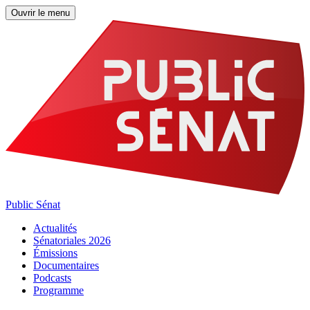
Ouvrir le menu
Public Sénat
Actualités
Sénatoriales 2026
Émissions
Documentaires
Podcasts
Programme