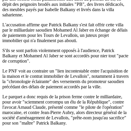
dépit des peignoirs brodés aux initiales "PB", des livres dédicacés,
des meubles payés par Isabelle Balkany et livrés dans la villa
saharienne.
L'accusation affirme que Patrick Balkany s'est fait offrir cette villa
par le milliardaire saoudien Mohamed Al Jaber en échange de délais
de paiements pour les Tours de Levallois, un juteux projet
immobilier qui n'a finalement pas abouti.
S'ils se sont parfois violemment opposés à l'audience, Patrick
Balkany et Mohamed Al Jaber se sont accordés pour nier tout "pacte
de corruption".
Le PNF voit au contraire un "lien incontestable entre l'acquisition de
la maison et le contrat immobilier de Levallois", notamment à travers
la "chronologie éclairante" des versements du promoteur saoudien
précédant des délais de paiement accordés par la ville.
Le parquet a donc requis de la prison ferme contre le milliardaire,
pour avoir "sciemment corrompu un élu de la République", contre
l'avocat Arnaud Claude, présenté comme "le pilote de l'opération"
marocaine, et contre Jean-Pierre Aubry, alors directeur général de la
société d'aménagement de Levallois, "prête-nom jusqu'au sacrifice"
pour son "maître" Patrick Balkany.