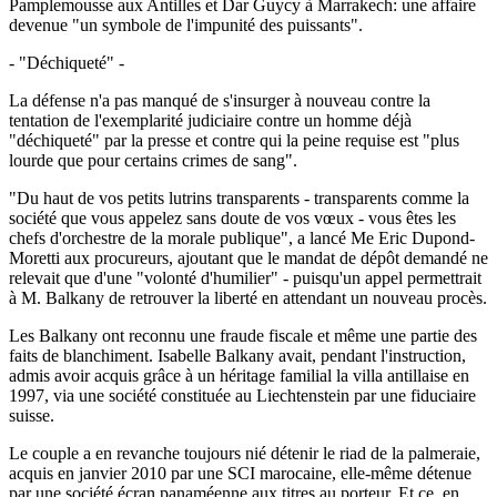
Pamplemousse aux Antilles et Dar Guycy à Marrakech: une affaire
devenue "un symbole de l'impunité des puissants".
- "Déchiqueté" -
La défense n'a pas manqué de s'insurger à nouveau contre la
tentation de l'exemplarité judiciaire contre un homme déjà
"déchiqueté" par la presse et contre qui la peine requise est "plus
lourde que pour certains crimes de sang".
"Du haut de vos petits lutrins transparents - transparents comme la
société que vous appelez sans doute de vos vœux - vous êtes les
chefs d'orchestre de la morale publique", a lancé Me Eric Dupond-
Moretti aux procureurs, ajoutant que le mandat de dépôt demandé ne
relevait que d'une "volonté d'humilier" - puisqu'un appel permettrait
à M. Balkany de retrouver la liberté en attendant un nouveau procès.
Les Balkany ont reconnu une fraude fiscale et même une partie des
faits de blanchiment. Isabelle Balkany avait, pendant l'instruction,
admis avoir acquis grâce à un héritage familial la villa antillaise en
1997, via une société constituée au Liechtenstein par une fiduciaire
suisse.
Le couple a en revanche toujours nié détenir le riad de la palmeraie,
acquis en janvier 2010 par une SCI marocaine, elle-même détenue
par une société écran panaméenne aux titres au porteur. Et ce, en