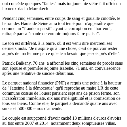
ont concédé quelques "fautes" mais toujours nié s'être fait offrir un
luxueux riad à Marrakech.
Pendant cinq semaines, entre coups de sang et gouaille culottée, le
baron des Hauts-de-Seine aura tout tenté pour n'apparaître que
comme un "fraudeur passif" ayant la corruption en "horreur",
rattrapé par sa "manie de vouloir toujours faire plaisir".
Le ton est différent, à la barre, où il est venu dire mercredi ses
derniers mots. "Je n'aspire qu'à une chose, c'est de pouvoir rester
auprès de ma femme parce qu'elle a besoin que je sois près d'elle".
Patrick Balkany, 70 ans, a affronté les cinq semaines de procès sans
son épouse et première adjointe Isabelle, 71 ans, en convalescence
après une tentative de suicide début mai.
Le parquet national financier (PNF) a requis une peine à la hauteur
de "l'atteinte à la démocratie" qu'il reproche au maire LR de cette
commune cossue de l'ouest parisien: sept ans de prison ferme, son
incarcération immédiate, dix ans d'inéligibilité et la confiscation de
tous ses biens. Contre elle, le parquet a demandé quatre ans avec
sursis et 500.000 euros d'amende.
Le couple est soupçonné d'avoir caché 13 millions d'euros d'avoirs
au fisc entre 2007 et 2014, notamment deux somptueuses villas,