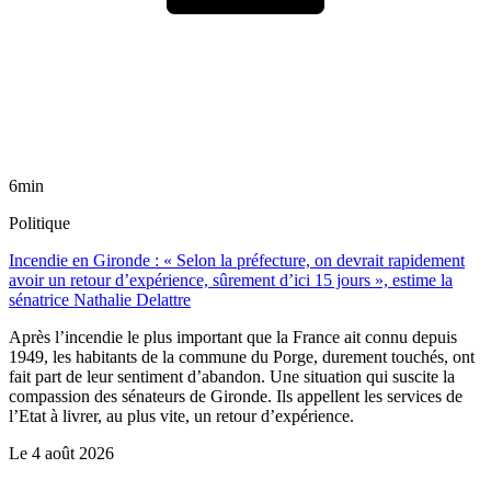
6min
Politique
Incendie en Gironde : « Selon la préfecture, on devrait rapidement
avoir un retour d’expérience, sûrement d’ici 15 jours », estime la
sénatrice Nathalie Delattre
Après l’incendie le plus important que la France ait connu depuis
1949, les habitants de la commune du Porge, durement touchés, ont
fait part de leur sentiment d’abandon. Une situation qui suscite la
compassion des sénateurs de Gironde. Ils appellent les services de
l’Etat à livrer, au plus vite, un retour d’expérience.
Le
4 août 2026