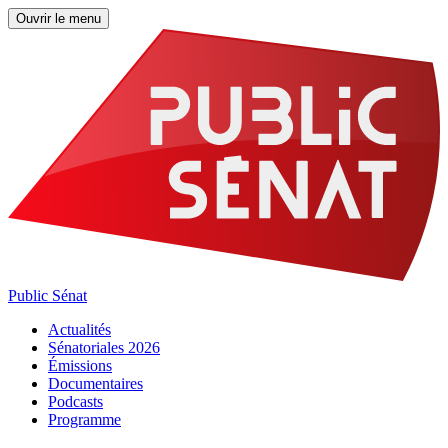
Ouvrir le menu
Public Sénat
Actualités
Sénatoriales 2026
Émissions
Documentaires
Podcasts
Programme