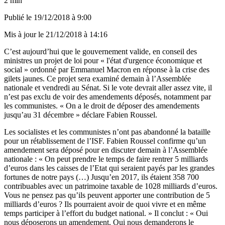
2 min
Publié le
19/12/2018 à 9:00
Mis à jour le
21/12/2018 à 14:16
C’est aujourd’hui que le gouvernement valide, en conseil des
ministres un projet de loi pour « l'état d'urgence économique et
social » ordonné par Emmanuel Macron en réponse à la crise des
gilets jaunes. Ce projet sera examiné demain à l’Assemblée
nationale et vendredi au Sénat. Si le vote devrait aller assez vite, il
n’est pas exclu de voir des amendements déposés, notamment par
les communistes. « On a le droit de déposer des amendements
jusqu’au 31 décembre » déclare Fabien Roussel.
Les socialistes et les communistes n’ont pas abandonné la bataille
pour un rétablissement de l’ISF. Fabien Roussel confirme qu’un
amendement sera déposé pour en discuter demain à l’Assemblée
nationale : « On peut prendre le temps de faire rentrer 5 milliards
d’euros dans les caisses de l’Etat qui seraient payés par les grandes
fortunes de notre pays (…) Jusqu’en 2017, ils étaient 358 700
contribuables avec un patrimoine taxable de 1028 milliards d’euros.
Vous ne pensez pas qu’ils peuvent apporter une contribution de 5
milliards d’euros ? Ils pourraient avoir de quoi vivre et en même
temps participer à l’effort du budget national. » Il conclut : « Oui
nous déposerons un amendement. Oui nous demanderons le