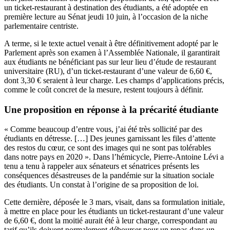
un ticket-restaurant à destination des étudiants, a été adoptée en
première lecture au Sénat jeudi 10 juin, à l’occasion de la niche
parlementaire centriste.
A terme, si le texte actuel venait à être définitivement adopté par le
Parlement après son examen à l’Assemblée Nationale, il garantirait
aux étudiants ne bénéficiant pas sur leur lieu d’étude de restaurant
universitaire (RU), d’un ticket-restaurant d’une valeur de 6,60 €,
dont 3,30 € seraient à leur charge. Les champs d’applications précis,
comme le coût concret de la mesure, restent toujours à définir.
Une proposition en réponse à la précarité étudiante
« Comme beaucoup d’entre vous, j’ai été très sollicité par des
étudiants en détresse. […] Des jeunes garnissant les files d’attente
des restos du cœur, ce sont des images qui ne sont pas tolérables
dans notre pays en 2020 ». Dans l’hémicycle, Pierre-Antoine Lévi a
tenu a tenu à rappeler aux sénateurs et sénatrices présents
les
conséquences désastreuses
de la pandémie sur la situation sociale
des étudiants. Un constat à l’origine de sa proposition de loi.
Cette dernière, déposée le 3 mars, visait, dans sa formulation initiale,
à mettre en place pour les étudiants
un ticket-restaurant d’une valeur
de 6,60 €
, dont la moitié aurait été à leur charge, correspondant au
tarif qu’ils doivent normalement débourser pour un repas dans un