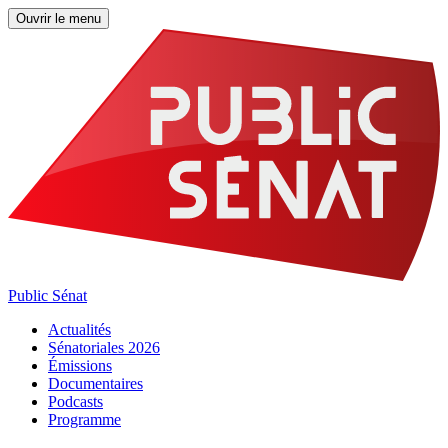
Ouvrir le menu
Public Sénat
Actualités
Sénatoriales 2026
Émissions
Documentaires
Podcasts
Programme