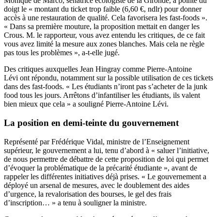
Monique de Marco, sénatrice écologiste de la Gironde, a pointé du
doigt le « montant du ticket trop faible (6,60 €, ndlr) pour donner
accès à une restauration de qualité. Cela favorisera les fast-foods ».
« Dans sa première mouture, la proposition mettait en danger les
Crous. M. le rapporteur, vous avez entendu les critiques, de ce fait
vous avez limité la mesure aux zones blanches. Mais cela ne règle
pas tous les problèmes », a-t-elle jugé.
Des critiques auxquelles Jean Hingray comme Pierre-Antoine
Lévi ont répondu, notamment sur la possible utilisation de ces tickets
dans des fast-foods. « Les étudiants n’iront pas s’acheter de la junk
food tous les jours. Arrêtons d’infantiliser les étudiants, ils valent
bien mieux que cela » a souligné Pierre-Antoine Lévi.
La position en demi-teinte du gouvernement
Représenté par Frédérique Vidal, ministre de l’Enseignement
supérieur, le gouvernement a lui, tenu d’abord à « saluer l’initiative,
de nous permettre de débattre de cette proposition de loi qui permet
d’évoquer la problématique de la précarité étudiante », avant de
rappeler les différentes initiatives déjà prises. « Le gouvernement a
déployé un arsenal de mesures, avec le doublement des aides
d’urgence, la revalorisation des bourses, le gel des frais
d’inscription… » a tenu à souligner la ministre.