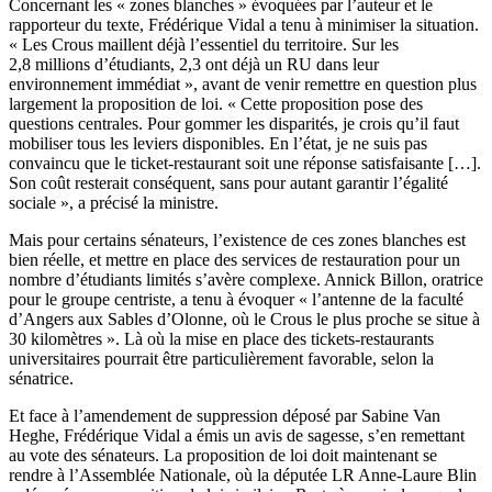
Concernant les « zones blanches » évoquées par l’auteur et le
rapporteur du texte, Frédérique Vidal a tenu à minimiser la situation.
« Les Crous maillent déjà l’essentiel du territoire. Sur les
2,8 millions d’étudiants, 2,3 ont déjà un RU dans leur
environnement immédiat », avant de venir remettre en question plus
largement la proposition de loi. « Cette proposition pose des
questions centrales. Pour gommer les disparités, je crois qu’il faut
mobiliser tous les leviers disponibles. En l’état, je ne suis pas
convaincu que le ticket-restaurant soit une réponse satisfaisante […].
Son coût resterait conséquent, sans pour autant garantir l’égalité
sociale », a précisé la ministre.
Mais pour certains sénateurs, l’existence de ces zones blanches est
bien réelle, et mettre en place des services de restauration pour un
nombre d’étudiants limités s’avère complexe. Annick Billon, oratrice
pour le groupe centriste, a tenu à évoquer « l’antenne de la faculté
d’Angers aux Sables d’Olonne, où le Crous le plus proche se situe à
30 kilomètres ». Là où la mise en place des tickets-restaurants
universitaires pourrait être particulièrement favorable, selon la
sénatrice.
Et face à l’amendement de suppression déposé par Sabine Van
Heghe, Frédérique Vidal a émis un avis de sagesse, s’en remettant
au vote des sénateurs. La proposition de loi doit maintenant se
rendre à l’Assemblée Nationale, où la députée LR Anne-Laure Blin