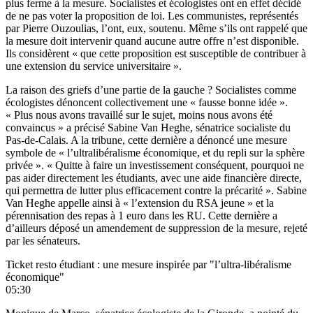
plus ferme à la mesure. Socialistes et écologistes ont en effet décidé
de ne pas voter la proposition de loi. Les communistes, représentés
par Pierre Ouzoulias, l’ont, eux, soutenu. Même s’ils ont rappelé que
la mesure doit intervenir quand aucune autre offre n’est disponible.
Ils considèrent « que cette proposition est susceptible de contribuer à
une extension du service universitaire ».
La raison des griefs d’une partie de la gauche ? Socialistes comme
écologistes dénoncent collectivement une « fausse bonne idée ».
« Plus nous avons travaillé sur le sujet, moins nous avons été
convaincus » a précisé Sabine Van Heghe, sénatrice socialiste du
Pas-de-Calais. A la tribune, cette dernière a dénoncé une mesure
symbole de « l’ultralibéralisme économique, et du repli sur la sphère
privée ». « Quitte à faire un investissement conséquent, pourquoi ne
pas aider directement les étudiants, avec une aide financière directe,
qui permettra de lutter plus efficacement contre la précarité ». Sabine
Van Heghe appelle ainsi à « l’extension du RSA jeune » et la
pérennisation des repas à 1 euro dans les RU. Cette dernière a
d’ailleurs déposé un amendement de suppression de la mesure, rejeté
par les sénateurs.
Ticket resto étudiant : une mesure inspirée par "l’ultra-libéralisme
économique"
05:30