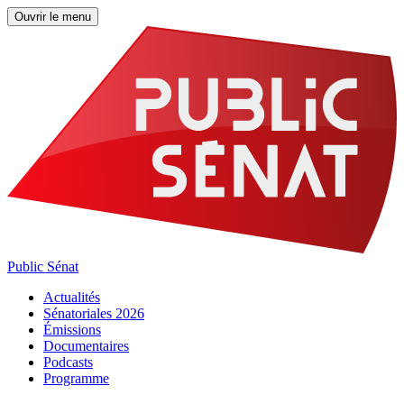
Ouvrir le menu
Public Sénat
Actualités
Sénatoriales 2026
Émissions
Documentaires
Podcasts
Programme