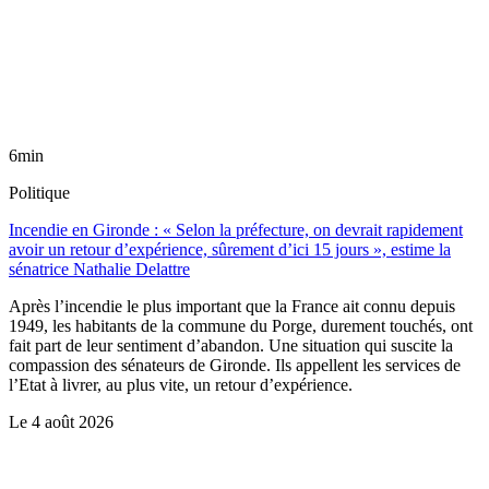
6min
Politique
Incendie en Gironde : « Selon la préfecture, on devrait rapidement
avoir un retour d’expérience, sûrement d’ici 15 jours », estime la
sénatrice Nathalie Delattre
Après l’incendie le plus important que la France ait connu depuis
1949, les habitants de la commune du Porge, durement touchés, ont
fait part de leur sentiment d’abandon. Une situation qui suscite la
compassion des sénateurs de Gironde. Ils appellent les services de
l’Etat à livrer, au plus vite, un retour d’expérience.
Le
4 août 2026