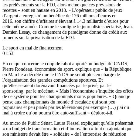
les prélèvements sur la FDJ, alors même que ces prévisions de
recettes « sont en hausse en 2018. » L’opérateur public de jeux
d’argent a enregistré un bénéfice de 176 millions d’euros en
2016, son
chiffre d’affaires
s’élevant à 14,3 milliards d’euros pour
cette même année. Comme le souligne le journaliste spécialisé,
Jean-
Damien Lesay
, ce changement de paradigme donne du crédit aux
rumeurs sur la privatisation de la FDJ.
Le sport en mal de financement
01:53
En ce qui concerne le coup de rabot apporté au budget du CNDS,
Pierre Rondeau, économiste du sport, explique que « la République
en Marche a décrété que le CNDS ne serait plus en charge de
l’organisation des grandes compétitions sportives. Et
qu’elles seraient dorénavant financées par le privé, par le
sponsoring, par le mécénat. » Mais l’économiste s’inquiète des effets
de ce système pour les championnats moins populaires. « Quand je
pense aux championnats du monde d’escalade qui sont peu
populaires et peu prisés par les télévisions par exemple (…) j’ai du
mal à croire qu’on pourra être auto-suffisant » déplore-t-il.
Au micro de Public Sénat, Laura Flessel expliquait qu’elle présentait
« un budget de transformation et d’innovation » tout en ajoutant que
son ministère devait être « solidaire » de l’entreprise de réduction